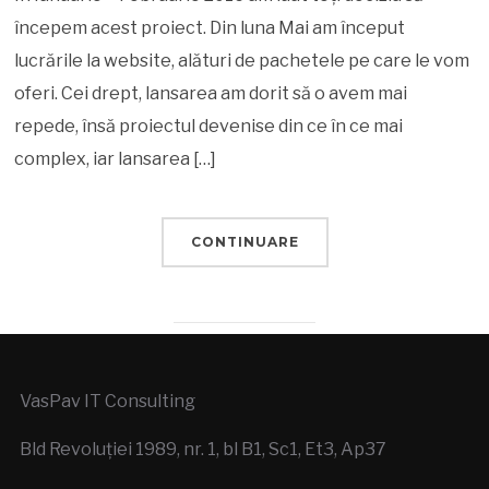
începem acest proiect. Din luna Mai am început
lucrările la website, alături de pachetele pe care le vom
oferi. Cei drept, lansarea am dorit să o avem mai
repede, însă proiectul devenise din ce în ce mai
complex, iar lansarea […]
CONTINUARE
VasPav IT Consulting
Bld Revoluției 1989, nr. 1, bl B1, Sc1, Et3, Ap37