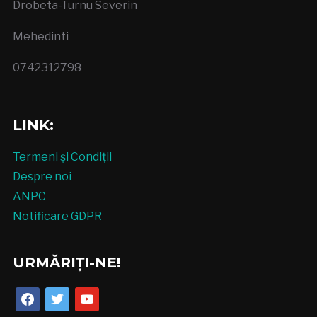
Drobeta-Turnu Severin
Mehedinti
0742312798
LINK:
Termeni și Condiții
Despre noi
ANPC
Notificare GDPR
URMĂRIȚI-NE!
facebook
twitter
youtube