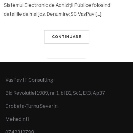
Sistemul Electronic de Achiziții Publice folosind
detaliile de mai jos. Denumire: SC VasPav […]
CONTINUARE
VasPav IT Consulting
Bld Revoluției 1989, nr. 1, bl B1, Sc1, Et3, Ap37
Drobeta-Turnu Severin
Mehedinti
0742312798