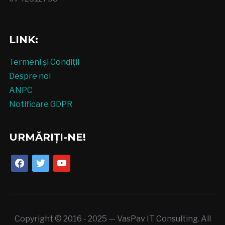
LINK:
Termeni și Condiții
Despre noi
ANPC
Notificare GDPR
URMĂRIȚI-NE!
facebook
twitter
youtube
Copyright © 2016 - 2025 — VasPav IT Consulting. All