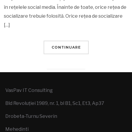
în rețelele social media. Înainte de toate, orice rețea de
socializare trebuie folosită. Orice rețea de socializare
[…]
CONTINUARE
VasPav IT Consulting
Bld Revoluției 1989, nr. 1, bl B1, Sc1, Et3, Ap37
Drobeta-Turnu Severin
Mehedinti