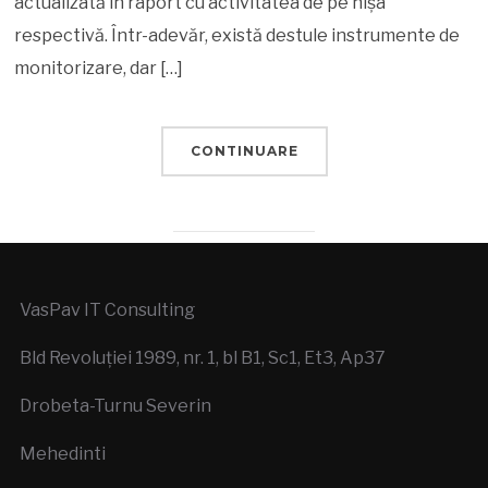
actualizată în raport cu activitatea de pe nișa
respectivă. Într-adevăr, există destule instrumente de
monitorizare, dar […]
CONTINUARE
VasPav IT Consulting
Bld Revoluției 1989, nr. 1, bl B1, Sc1, Et3, Ap37
Drobeta-Turnu Severin
Mehedinti