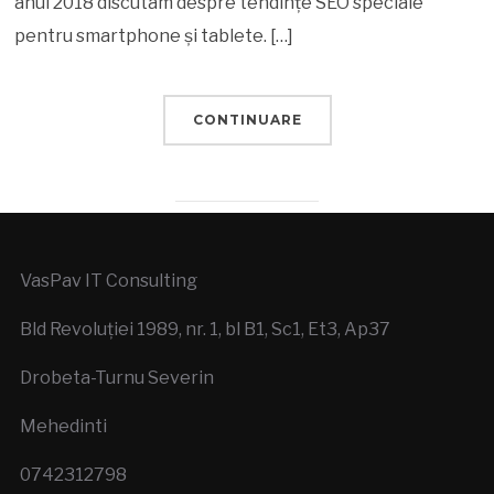
anul 2018 discutam despre tendințe SEO speciale
pentru smartphone și tablete. […]
CONTINUARE
VasPav IT Consulting
Bld Revoluției 1989, nr. 1, bl B1, Sc1, Et3, Ap37
Drobeta-Turnu Severin
Mehedinti
0742312798