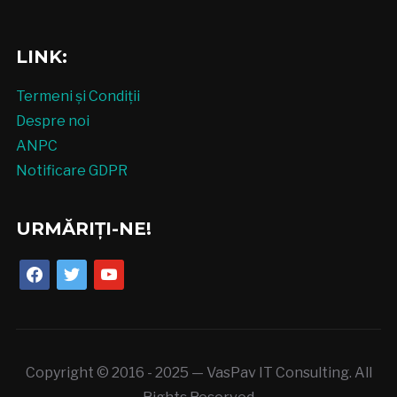
LINK:
Termeni și Condiții
Despre noi
ANPC
Notificare GDPR
URMĂRIȚI-NE!
facebook
twitter
youtube
Copyright © 2016 - 2025 — VasPav IT Consulting. All