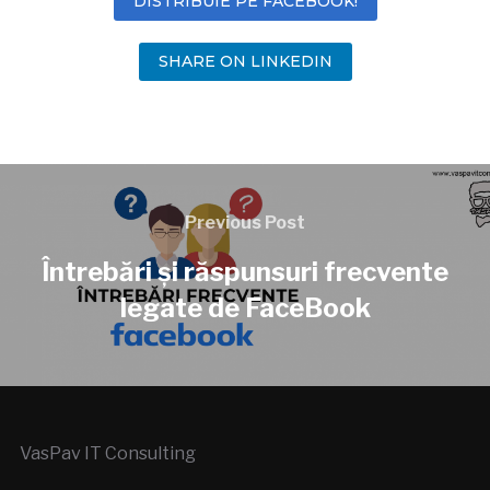
DISTRIBUIE PE FACEBOOK!
SHARE ON LINKEDIN
Previous Post
Întrebări și răspunsuri frecvente
legate de FaceBook
VasPav IT Consulting