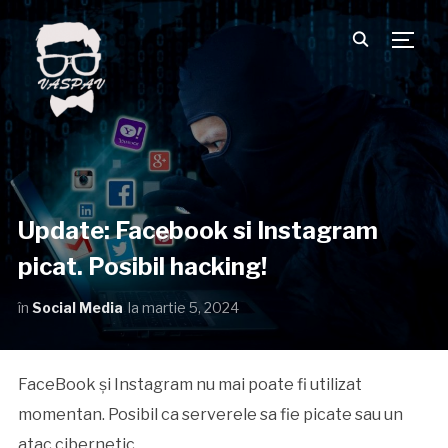
TOGG
Update: Facebook si Instagram
picat. Posibil hacking!
în
Social Media
la
martie 5, 2024
FaceBook și Instagram nu mai poate fi utilizat
momentan. Posibil ca serverele sa fie picate sau un
atac cibernetic.