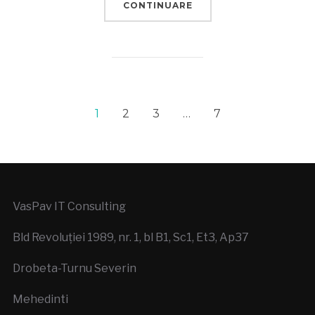
CONTINUARE
1
2
3
…
7
VasPav IT Consulting
Bld Revoluției 1989, nr. 1, bl B1, Sc1, Et3, Ap37
Drobeta-Turnu Severin
Mehedinti