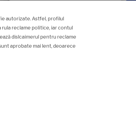
e autorizate. Astfel, profilul
rula reclame politice, iar contul
reează dislcaimerul pentru reclame
e sunt aprobate mai lent, deoarece