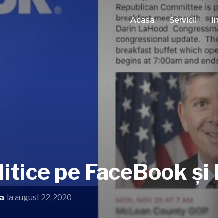
Acasa
Servicii
I
itice pe FaceBook și
ia
la
august 22, 2020