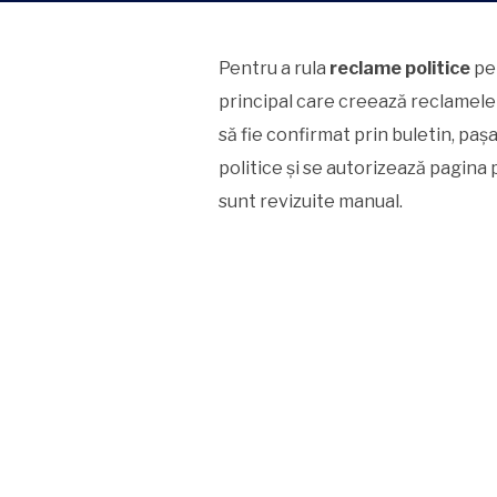
Pentru a rula
reclame politice
pe 
principal care creează reclamele t
să fie confirmat prin buletin, pa
politice și se autorizează pagina
sunt revizuite manual.