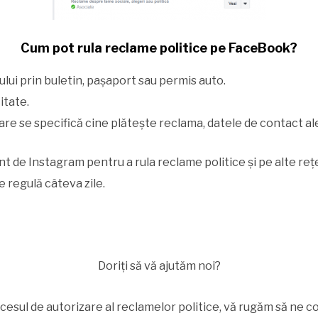
Cum pot rula reclame politice pe FaceBook?
lui prin buletin, pașaport sau permis auto.
itate.
are se specifică cine plătește reclama, datele de contact a
ont de Instagram pentru a rula reclame politice și pe alte r
 regulă câteva zile.
Doriți să vă ajutăm noi?
ocesul de autorizare al reclamelor politice, vă rugăm să ne c