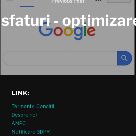
Previous Post
 sfaturi - optimiz
LINK:
Termeni și Condiții
Despre noi
ANPC
Notificare GDPR