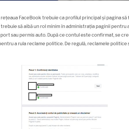
rețeaua FaceBook trebuie ca profilul principal și pagina să fi
rebuie să aibă un rol minim în administrația paginii pentru a 
șaport sau permis auto. După ce contul este confirmat, se c
 pentru a rula reclame politice. De regulă, reclamele politic