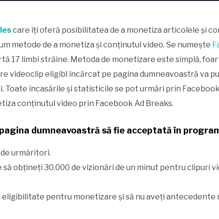
les
care îți oferă posibilitatea de a monetiza articolele și co
cum metode de a monetiza și conținutul video. Se numește
F
portă 17 limbi străine. Metoda de monetizare este simplă, fo
e videoclip eligibl încărcat pe pagina dumneavoastră va pu
ii. Toate încasările și statisticile se pot urmări prin Facebo
tiza conținutul video prin Facebook Ad Breaks.
 pagina dumneavoastră să fie acceptată în progra
de urmăritori.
ie să obţineți 30.000 de vizionări de un minut pentru clipuri v
e eligibilitate pentru monetizare și să nu aveți antecedent