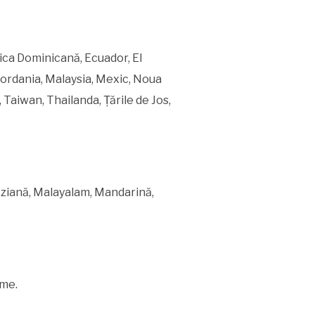
lica Dominicană, Ecuador, El
 Iordania, Malaysia, Mexic, Noua
 Taiwan, Thailanda, Țările de Jos,
eziană, Malayalam, Mandarină,
ime.