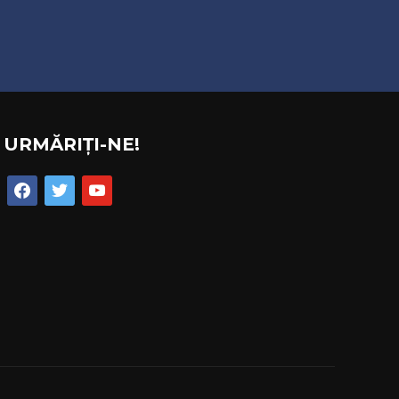
URMĂRIȚI-NE!
facebook
twitter
youtube