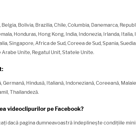
 Belgia, Bolivia, Brazilia, Chile, Columbia, Danemarca, Repub
ala, Honduras, Hong Kong, India, Indonezia, Irlanda, Italia,
ia, Singapore, Africa de Sud, Coreea de Sud, Spania, Suedia,
e Arabe Unite, Regatul Unit, Statele Unite.
t:
ă, Germană, Hindusă, Italiană, Indoneziană, Coreeană, Malai
mil, Thailandeză.
a videoclipurilor pe Facebook?
ificați dacă pagina dumneavoastră îndeplinește condițiile min