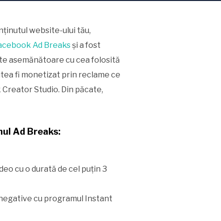
nținutul website-ului tău,
acebook Ad Breaks
și a fost
arte asemănătoare cu cea folosită
tea fi monetizat prin reclame ce
ok Creator Studio. Din păcate,
mul Ad Breaks:
ideo cu o durată de cel puţin 3
e negative cu programul Instant