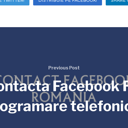
E TWITTER!
DISTRIBUIE PE FACEBOOK!
SHARE 
Previous Post
ontacta Facebook 
ogramare telefoni