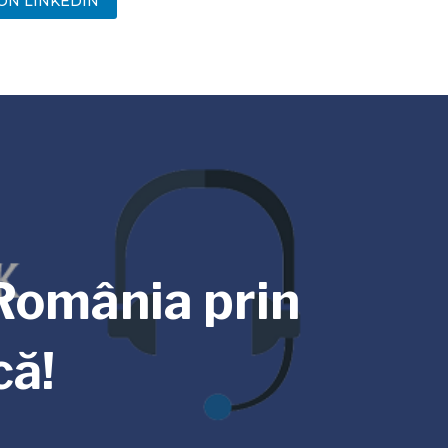
ON LINKEDIN
România prin
că!