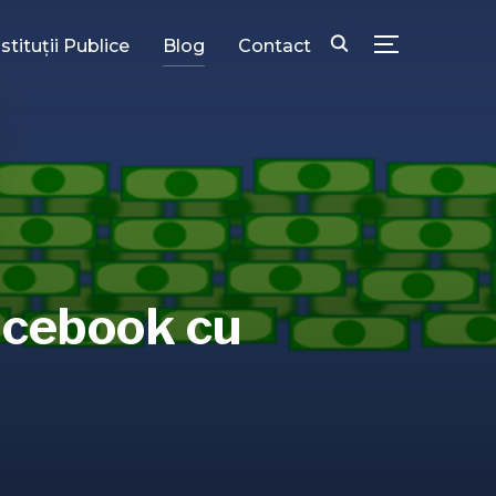
nstituții Publice
Blog
Contact
TOGGLE SID
acebook cu