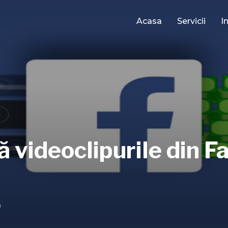
Acasa
Servicii
I
 videoclipurile din F
9