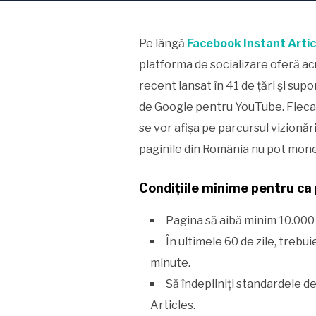
Pe lângă
Facebook Instant Artic
platforma de socializare oferă a
recent lansat în 41 de țări și su
de Google pentru YouTube. Fiecar
se vor afișa pe parcursul vizionăr
paginile din România nu pot mone
Condițiile minime pentru ca
Pagina să aibă minim 10.000 
În ultimele 60 de zile, trebu
minute.
Să îndepliniți standardele d
Articles.