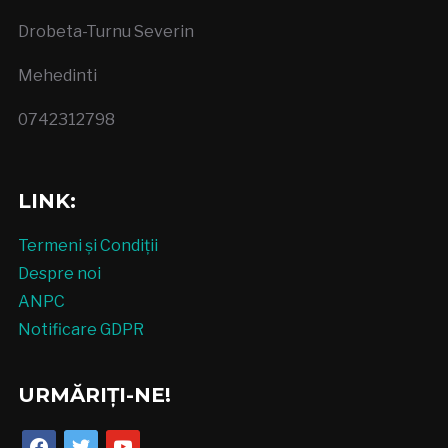
Drobeta-Turnu Severin
Mehedinti
0742312798
LINK:
Termeni și Condiții
Despre noi
ANPC
Notificare GDPR
URMĂRIȚI-NE!
facebook
twitter
youtube