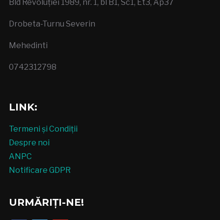
Bld Revoluției 1989, nr. 1, bl B1, Sc1, Et3, Ap37
Drobeta-Turnu Severin
Mehedinti
0742312798
LINK:
Termeni și Condiții
Despre noi
ANPC
Notificare GDPR
URMĂRIȚI-NE!