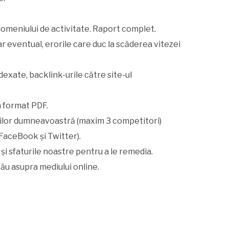
 domeniului de activitate. Raport complet.
ar eventual, erorile care duc la scăderea vitezei
dexate, backlink-urile către site-ul
n format PDF.
ilor dumneavoastră (maxim 3 competitori)
(FaceBook și Twitter).
și sfaturile noastre pentru a le remedia.
tău asupra mediului online.