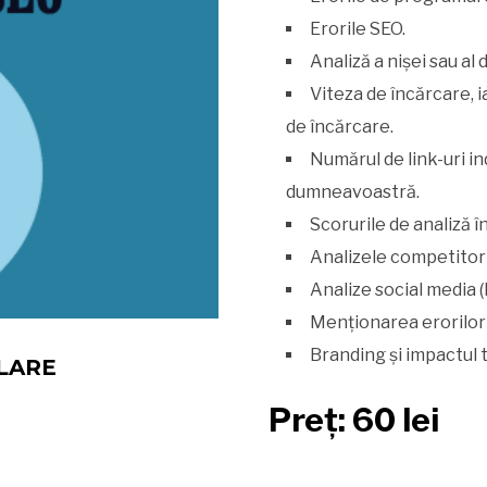
Erorile SEO.
Analiză a nișei sau al
Viteza de încărcare, i
de încărcare.
Numărul de link-uri in
dumneavoastră.
Scorurile de analiză î
Analizele competitor
Analize social media 
Menționarea erorilor 
Branding și impactul 
LARE
Preț: 60 lei