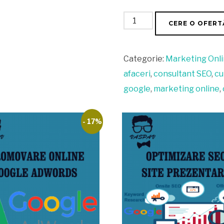
Cantitate
CERE O OFERT
Analiză
SEO
Categorie:
Marketing Onl
-
afaceri
,
consultant SEO
,
cu
Audit
google
,
marketing online
,
SEO
- 17%