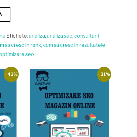
Ă
ine
Etichete:
analiza
,
analiza seo
,
consultant
m sa cresc in rank
,
cum sa cresc in rezultatele
optimizare seo
- 43%
- 31%