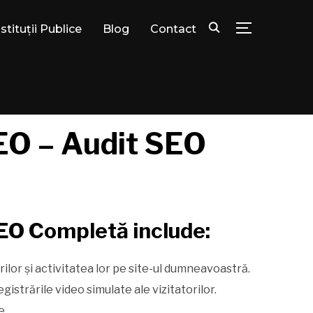
nstituții Publice
Blog
Contact
TOGGLE SID
EO – Audit SEO
EO Completă include:
0.
orilor și activitatea lor pe site-ul dumneavoastră.
egistrările video simulate ale vizitatorilor.
e.