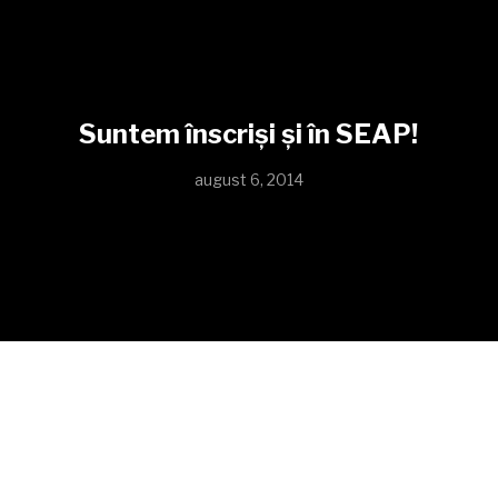
Suntem înscriși și în SEAP!
august 6, 2014
Serviciile noastre sunt disponibile și în Sistemul
Electronic pentru Achiziții Publice. Autoritățile
contractante ne pot contacta oricând prin
intermediul formularului de contact sau folosind